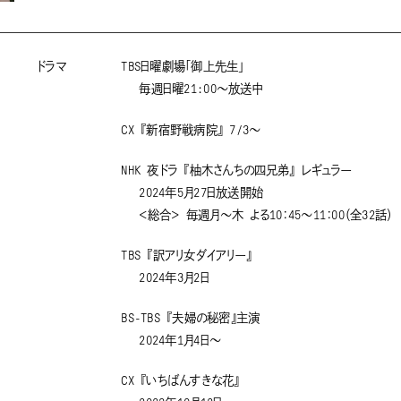
ドラマ
TBS日曜劇場「御上先生」
毎週日曜21:00〜放送中
CX 『新宿野戦病院』 7/3〜
NHK 夜ドラ 『柚木さんちの四兄弟』 レギュラー
2024年5月27日放送開始
＜総合＞ 毎週月～木 よる10：45～11：00（全32話）
TBS 『訳アリ女ダイアリー』
2024年3月2日
BS-TBS 『夫婦の秘密』主演
2024年1月4日～
CX 『いちばんすきな花』