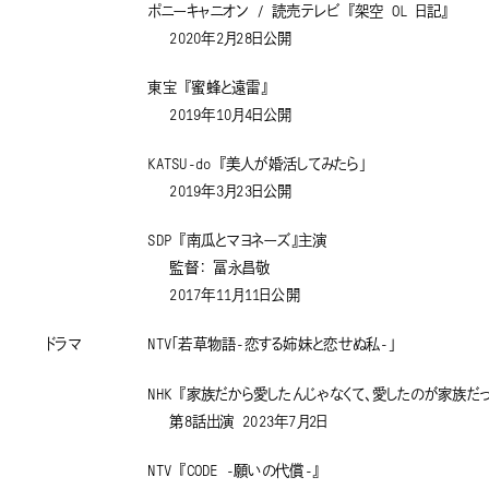
ポニーキャニオン / 読売テレビ 『架空 OL 日記』
2020年2月28日公開
東宝 『蜜蜂と遠雷』
2019年10月4日公開
KATSU-do 『美人が婚活してみたら」
2019年3月23日公開
SDP 『南瓜とマヨネーズ』主演
監督： 冨永昌敬
2017年11月11日公開
ドラマ
NTV「若草物語-恋する姉妹と恋せぬ私-」
NHK 『家族だから愛したんじゃなくて、愛したのが家族だっ
第8話出演 2023年7月2日
NTV 『CODE -願いの代償-』